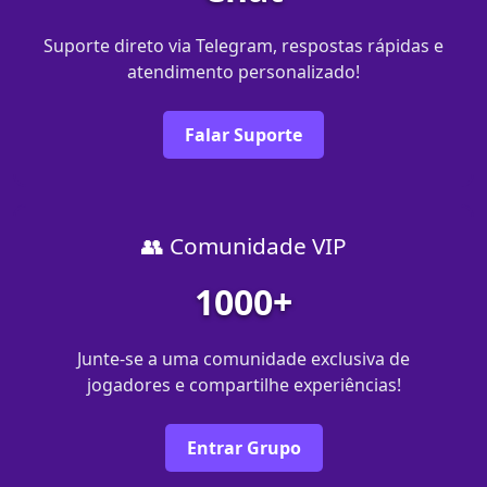
Suporte direto via Telegram, respostas rápidas e
atendimento personalizado!
Falar Suporte
👥 Comunidade VIP
1000+
Junte-se a uma comunidade exclusiva de
jogadores e compartilhe experiências!
Entrar Grupo