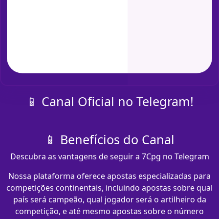
📱 Canal Oficial no Telegram!
📱 Benefícios do Canal
Descubra as vantagens de seguir a 7Cpg no Telegram
Nossa plataforma oferece apostas especializadas para
competições continentais, incluindo apostas sobre qual
país será campeão, qual jogador será o artilheiro da
competição, e até mesmo apostas sobre o número