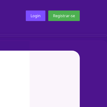
Login
Registrar-se