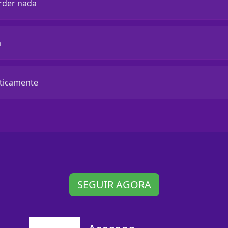
erder nada
a
aticamente
SEGUIR AGORA