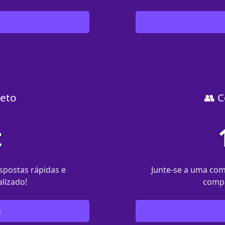
reto
👥 
t
espostas rápidas e
Junte-se a uma com
lizado!
compa
e