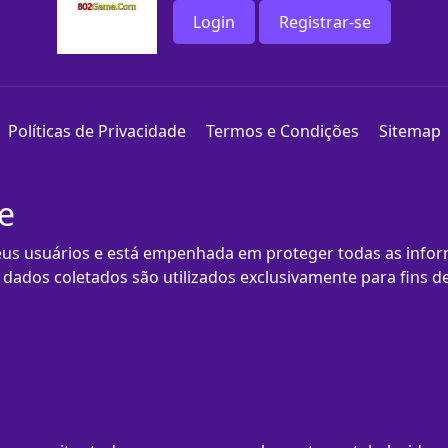
Login
Registrar-se
Políticas de Privacidade
Termos e Condições
Sitemap
de
eus usuários e está empenhada em proteger todas as infor
dados coletados são utilizados exclusivamente para fins d