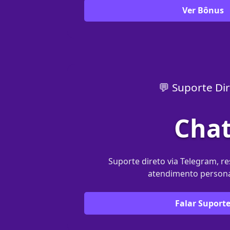
Ver Bônus
💬 Suporte Di
Cha
Suporte direto via Telegram, r
atendimento persona
Falar Suport