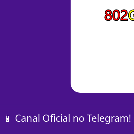
📱 Canal Oficial no Telegram!