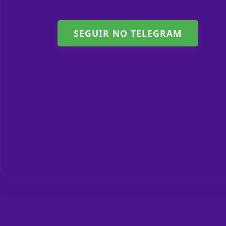
SEGUIR NO TELEGRAM