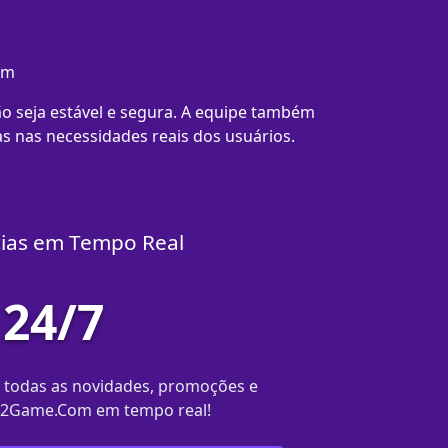
am
ão seja estável e segura. A equipe também
 nas necessidades reais dos usuários.
cias em Tempo Real
24/7
e todas as novidades, promoções e
02Game.Com em tempo real!