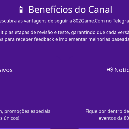
📱 Benefícios do Canal
escubra as vantagens de seguir a 802Game.Com no Telegr
tiplas etapas de revisão e teste, garantindo que cada vers
s para receber feedback e implementar melhorias baseadas
sivos
📢 Notí
m, promoções especiais
Fique por dentro d
s únicos!
eventos da 8